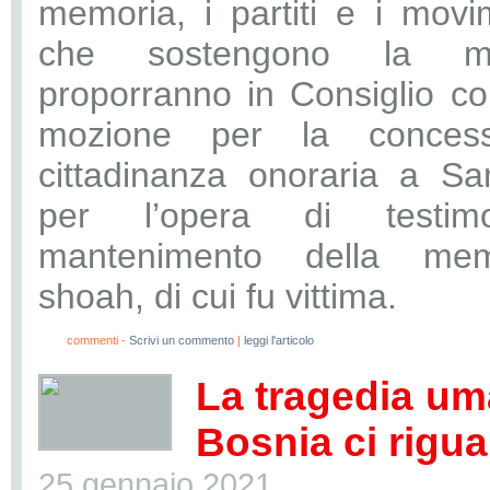
memoria, i partiti e i movim
che sostengono la mag
proporranno in Consiglio c
mozione per la concess
cittadinanza onoraria a S
per l’opera di testim
mantenimento della mem
shoah, di cui fu vittima.
0
commenti -
Scrivi un commento
|
leggi l'articolo
La tragedia uma
Bosnia ci rigua
25 gennaio 2021