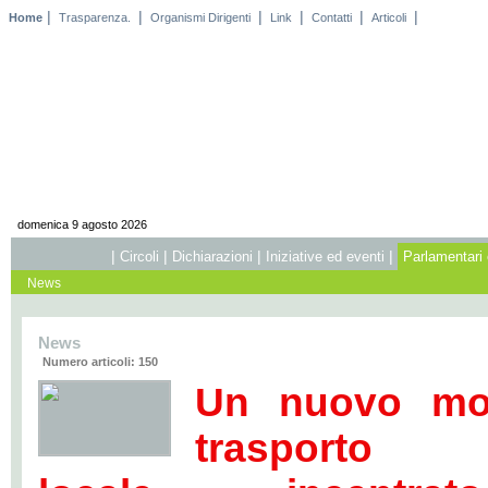
|
|
|
|
|
|
Home
Trasparenza.
Organismi Dirigenti
Link
Contatti
Articoli
domenica 9 agosto 2026
|
|
|
|
Circoli
Dichiarazioni
Iniziative ed eventi
Parlamentari 
News
News
Numero articoli: 150
Un nuovo mod
trasporto 