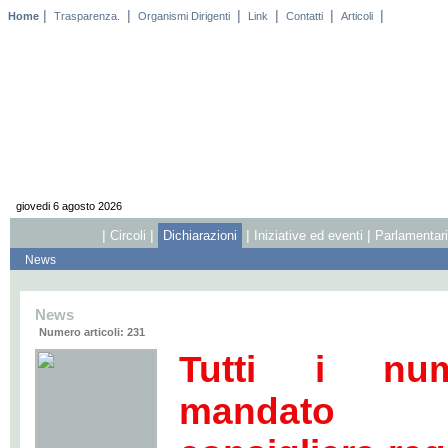
|
|
|
|
|
|
Home
Trasparenza.
Organismi Dirigenti
Link
Contatti
Articoli
giovedi 6 agosto 2026
|
|
|
|
Circoli
Dichiarazioni
Iniziative ed eventi
Parlamentari 
News
News
Numero articoli: 231
Tutti i nu
mandato