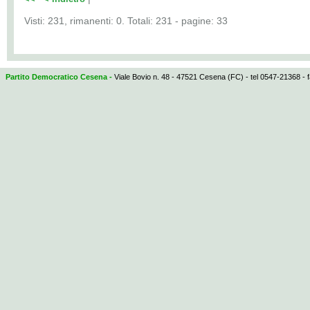
Visti: 231, rimanenti: 0. Totali: 231 - pagine: 33
Partito Democratico Cesena -
Viale Bovio n. 48 - 47521 Cesena (FC) - tel 0547-21368 - 