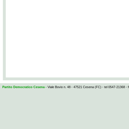
Partito Democratico Cesena -
Viale Bovio n. 48 - 47521 Cesena (FC) - tel 0547-21368 - 