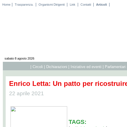
|
|
|
|
|
|
Home
Trasparenza.
Organismi Dirigenti
Link
Contatti
Articoli
sabato 8 agosto 2026
|
|
|
|
Circoli
Dichiarazioni
Iniziative ed eventi
Parlamentari 
Enrico Letta: Un patto per ricostruire 
22 aprile 2021
TAGS: