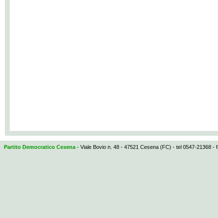
Partito Democratico Cesena -
Viale Bovio n. 48 - 47521 Cesena (FC) - tel 0547-21368 - 