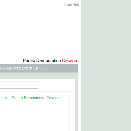
Feed RSS
Partito Democratico
Cesena
|
|
 AMMINISTRATIVE
Bilanci