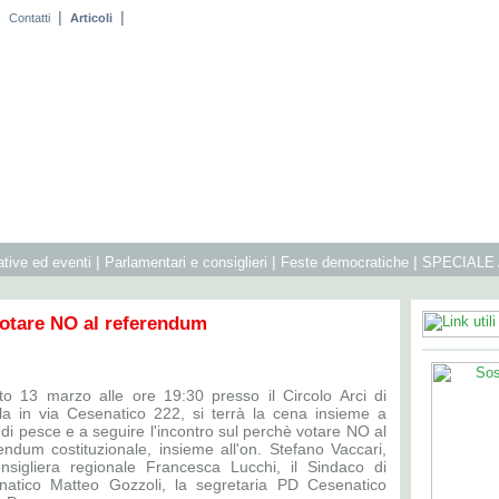
|
|
|
Contatti
Articoli
|
|
|
iative ed eventi
Parlamentari e consiglieri
Feste democratiche
SPECIALE
votare NO al referendum
to 13 marzo alle ore 19:30 presso il Circolo Arci di
la in via Cesenatico 222, si terrà la cena insieme a
di pesce e a seguire l'incontro sul perchè votare NO al
endum costituzionale, insieme all'on. Stefano Vaccari,
onsigliera regionale Francesca Lucchi, il Sindaco di
natico Matteo Gozzoli, la segretaria PD Cesenatico