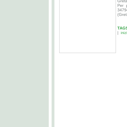
Gret
Per 
3479
(Gret
TAG
|
iniz