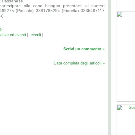
a Passanese.
partecipare alla cena bisogna prenotarsi ai numeri
469275 (Pascale) 3381785294 (Fiorella) 3335467117
a).
S:
|
|
iative ed eventi
circoli
Scrivi un commento »
Lista completa degli articoli »