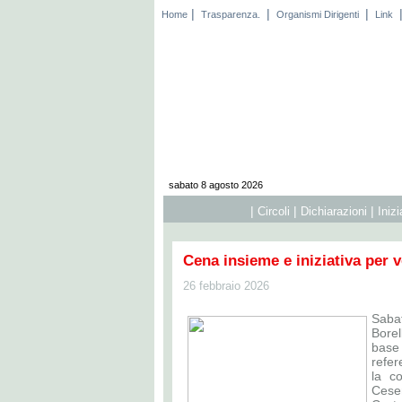
|
|
|
Home
Trasparenza.
Organismi Dirigenti
Link
sabato 8 agosto 2026
|
|
|
Circoli
Dichiarazioni
Iniz
Cena insieme e iniziativa per 
26 febbraio 2026
Saba
Borel
base 
refer
la c
Cese