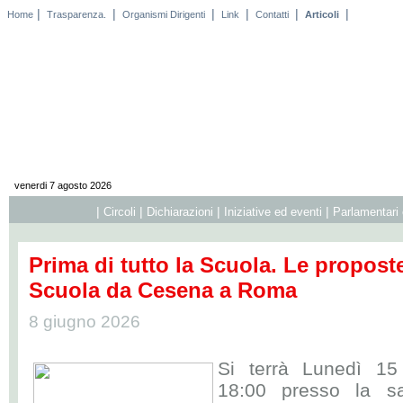
|
|
|
|
|
|
Home
Trasparenza.
Organismi Dirigenti
Link
Contatti
Articoli
venerdi 7 agosto 2026
|
|
|
|
Circoli
Dichiarazioni
Iniziative ed eventi
Parlamentari 
Prima di tutto la Scuola. Le propost
Scuola da Cesena a Roma
8 giugno 2026
Si terrà Lunedì 15
18:00 presso la s