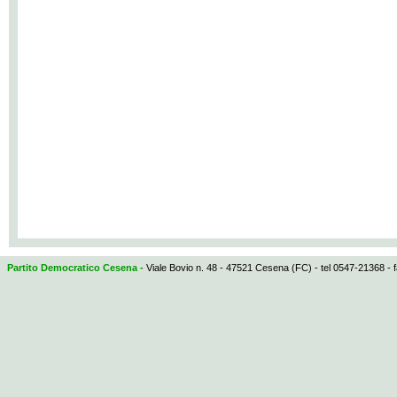
Partito Democratico Cesena -
Viale Bovio n. 48 - 47521 Cesena (FC) - tel 0547-21368 - 