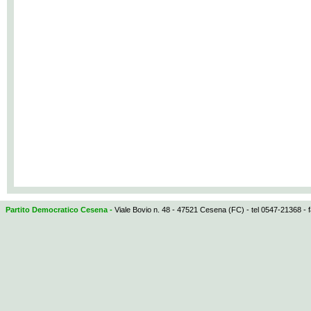
Partito Democratico Cesena -
Viale Bovio n. 48 - 47521 Cesena (FC) - tel 0547-21368 - 