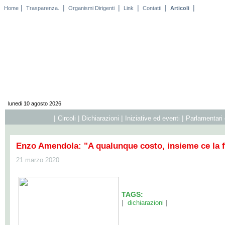
|
|
|
|
|
|
Home
Trasparenza.
Organismi Dirigenti
Link
Contatti
Articoli
lunedi 10 agosto 2026
|
|
|
|
Circoli
Dichiarazioni
Iniziative ed eventi
Parlamentari 
Enzo Amendola: "A qualunque costo, insieme ce la 
21 marzo 2020
TAGS:
|
|
dichiarazioni