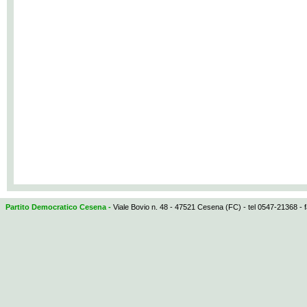
Partito Democratico Cesena -
Viale Bovio n. 48 - 47521 Cesena (FC) - tel 0547-21368 - 