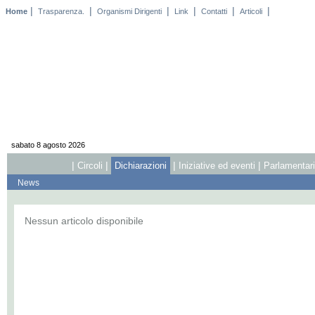
|
|
|
|
|
|
Home
Trasparenza.
Organismi Dirigenti
Link
Contatti
Articoli
sabato 8 agosto 2026
|
|
|
|
Circoli
Dichiarazioni
Iniziative ed eventi
Parlamentari 
News
Nessun articolo disponibile