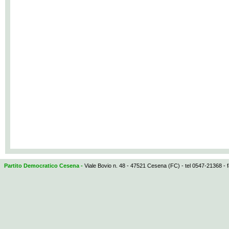
Partito Democratico Cesena -
Viale Bovio n. 48 - 47521 Cesena (FC) - tel 0547-21368 - 