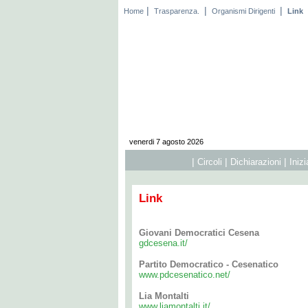
|
|
|
Home
Trasparenza.
Organismi Dirigenti
Link
venerdi 7 agosto 2026
|
|
|
Circoli
Dichiarazioni
Iniz
Link
Giovani Democratici Cesena
gdcesena.it/
Partito Democratico - Cesenatico
www.pdcesenatico.net/
Lia Montalti
www.liamontalti.it/