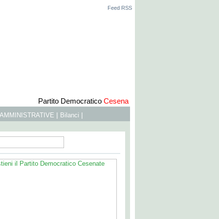
Feed RSS
Partito Democratico
Cesena
|
|
 AMMINISTRATIVE
Bilanci