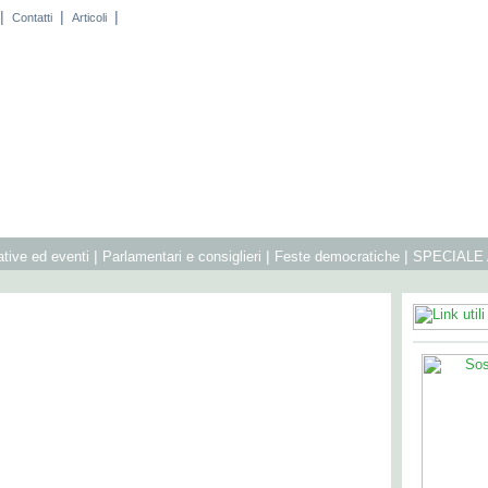
|
|
|
Contatti
Articoli
|
|
|
iative ed eventi
Parlamentari e consiglieri
Feste democratiche
SPECIALE