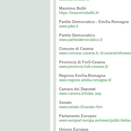
Massimo Bulbi
https://massimobulbi.it/
Partito Democratico - Emilia Romagna
www.pder.it
Partito Democratico
www.partitodemocratico.it
Comune di Cesena
www.comune.cesena.fc.it/cesena/infonews
Provincia di Forlì-Cesena
www.provincia.forli-cesena.it/
Regione Emilia-Romagna
www.regione.emilia-romagna.it/
Camera dei Deputati
www.camera.it/index.asp
Senato
www.senato.it/senato.htm
Parlamento Europeo
www.europarl.europa.eu/news/public/defaul
Unione Europea