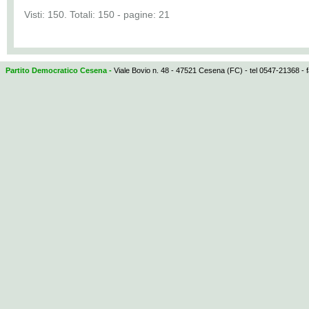
Visti: 150. Totali: 150 - pagine: 21
Partito Democratico Cesena -
Viale Bovio n. 48 - 47521 Cesena (FC) - tel 0547-21368 - 