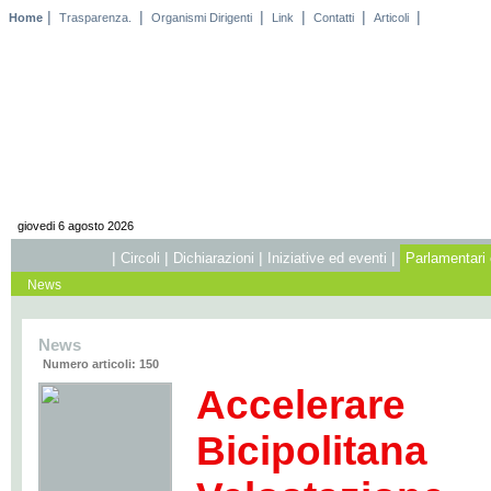
|
|
|
|
|
|
Home
Trasparenza.
Organismi Dirigenti
Link
Contatti
Articoli
giovedi 6 agosto 2026
|
|
|
|
Circoli
Dichiarazioni
Iniziative ed eventi
Parlamentari 
News
News
Numero articoli: 150
Acceler
Bicipoli