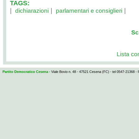
TAGS:
|
|
|
dichiarazioni
parlamentari e consiglieri
Sc
Lista com
Partito Democratico Cesena -
Viale Bovio n. 48 - 47521 Cesena (FC) - tel 0547-21368 - 