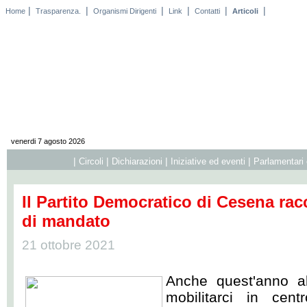
|
|
|
|
|
|
Home
Trasparenza.
Organismi Dirigenti
Link
Contatti
Articoli
venerdi 7 agosto 2026
|
|
|
|
Circoli
Dichiarazioni
Iniziative ed eventi
Parlamentari 
Il Partito Democratico di Cesena ra
di mandato
21 ottobre 2021
Anche quest'anno a
mobilitarci in cen