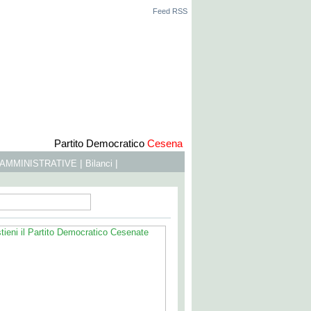
Feed RSS
Partito Democratico
Cesena
|
|
 AMMINISTRATIVE
Bilanci