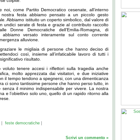
se colpite.
 noi, come Partito Democratico cesenate, all’interno
a nostra festa abbiamo pensato a un piccolo gesto
ale. Abbiamo istituito un coperto simbolico, dal valore di
 undici serate di festa e grazie al contributo raccolto
alle Donne Democratiche dell’Emilia-Romagna, di
e abbiamo versato interamente sul conto corrente
emergenza alluvione.
graziare le migliaia di persone che hanno deciso di
endoci così, insieme all’infaticabile lavoro di tutti i
ignificativo risultato.
 voluto tenere accesi i riflettori sulla tragedia anche
fica, molto apprezzata dai visitatori, e due iniziative
con il tempo tendono a spegnersi, con una dimenticanza
ra ci sono tantissime persone che hanno perso tutto, in
 senza il minimo indispensabile per vivere. La nostra
e l’obiettivo solo uno, quello di un rapido ritorno alla
prese.
|
|
feste democratiche
Scrivi un commento »