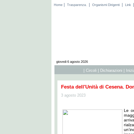
|
|
|
Home
Trasparenza.
Organismi Dirigenti
Link
giovedi 6 agosto 2026
|
|
|
Circoli
Dichiarazioni
Iniz
Festa dell'Unità di Cesena. Do
3 agosto 2023
Le or
maggi
arriv
rial
un’in