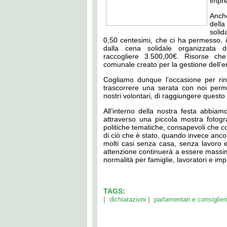
impre
Anche
dell
solid
0,50 centesimi, che ci ha permesso, in
dalla cena solidale organizzata d
raccogliere 3.500,00€. Risorse ch
comunale creato per la gestione dell’
Cogliamo dunque l’occasione per rin
trascorrere una serata con noi permett
nostri volontari, di raggiungere questo s
All’interno della nostra festa abbiamo
attraverso una piccola mostra fotogra
politiche tematiche, consapevoli che 
di ciò che è stato, quando invece anco
molti casi senza casa, senza lavoro e
attenzione continuerà a essere massima 
normalità per famiglie, lavoratori e im
TAGS:
|
|
dichiarazioni
parlamentari e consiglieri