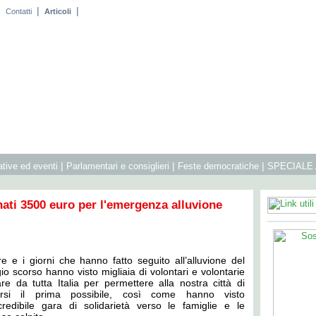
|
|
|
Contatti
Articoli
|
|
|
iative ed eventi
Parlamentari e consiglieri
Feste democratiche
SPECIALE
nati 3500 euro per l'emergenza alluvione
e e i giorni che hanno fatto seguito all’alluvione del
o scorso hanno visto migliaia di volontari e volontarie
are da tutta Italia per permettere alla nostra città di
zarsi il prima possibile, così come hanno visto
credibile gara di solidarietà verso le famiglie e le