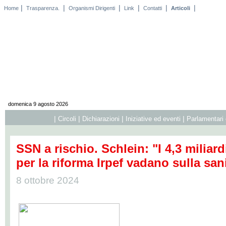
|
|
|
|
|
|
Home
Trasparenza.
Organismi Dirigenti
Link
Contatti
Articoli
domenica 9 agosto 2026
|
|
|
|
Circoli
Dichiarazioni
Iniziative ed eventi
Parlamentari 
SSN a rischio. Schlein: "I 4,3 miliar
per la riforma Irpef vadano sulla san
8 ottobre 2024