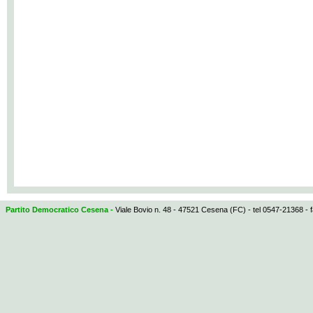
Partito Democratico Cesena -
Viale Bovio n. 48 - 47521 Cesena (FC) - tel 0547-21368 - 