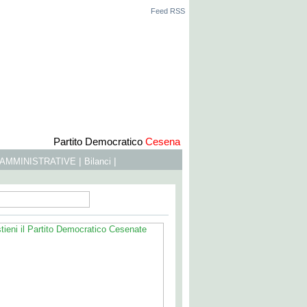
Feed RSS
Partito Democratico
Cesena
|
|
 AMMINISTRATIVE
Bilanci