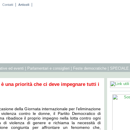
|
|
|
Contatti
Articoli
|
|
|
iative ed eventi
Parlamentari e consiglieri
Feste democratiche
SPECIALE
 è una priorità che ci deve impegnare tutti i
casione della Giornata internazionale per l'eliminazione
 violenza contro le donne, il Partito Democratico di
a ribadisce il proprio impegno nella lotta contro ogni
a di violenza di genere e richiama la necessità di
zione congiunta per affrontare un fenomeno che,