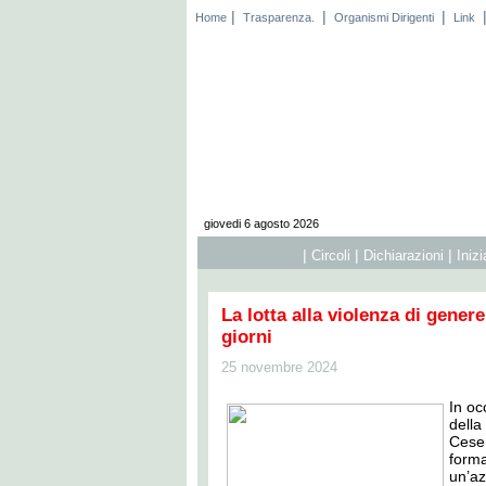
|
|
|
Home
Trasparenza.
Organismi Dirigenti
Link
giovedi 6 agosto 2026
|
|
|
Circoli
Dichiarazioni
Iniz
La lotta alla violenza di genere
giorni
25 novembre 2024
In oc
della
Cesen
form
un’a