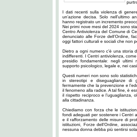
purtr
I dati recenti sulla violenza di gen
un’azione decisa. Solo nell'ultimo 
hanno registrato un incremento preoc
Nei primi nove mesi del 2024 sono sta
Centro Antiviolenza del Comune di C
denunciato alle Forze dell’Ordine, 
oggi fattori culturali e sociali che non
Dietro a ogni numero c'è una storia d
indifferenti. I Centri antiviolenza, com
presidio fondamentale: negli ultim
supporto psicologico, legale e, nei casi
Questi numeri non sono solo statistiche
in stereotipi e diseguaglianze d
fermamente che la prevenzione e l’edu
il fenomeno alla radice. A tal fine, è e
il rispetto reciproco e l’uguaglianza, o
alla cittadinanza.
Chiediamo con forza che le istituzioni
fondi adeguati per sostenere i Centri a
e il rafforzamento delle misure di pro
istituzioni, Forze dell’Ordine, assoc
nessuna donna debba più sentirsi sola 