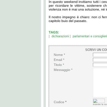
In questo weekend invitiamo tutti i cese
per ricordare le vittime, sostenere c
violenza non è mai una soluzione, né in
Il nostro impegno è chiaro: non ci fe
capitolo buio del passato.
TAGS:
|
|
dichiarazioni
parlamentari e consiglieri
SCRIVI UN C
Nome *
Email *
Titolo *
Messaggio *
Codice
*
inserire la 