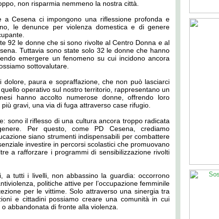
oppo, non risparmia nemmeno la nostra città.
ere a Cesena ci impongono una riflessione profonda e
anno, le denunce per violenza domestica e di genere
cupante.
te 92 le donne che si sono rivolte al Centro Donna e al
esena.
Tuttavia sono state solo 32 le donne che hanno
facendo emergere un fenomeno su cui incidono ancora
 possiamo sottovalutare.
i dolore, paura e sopraffazione, che non può lasciarci
e quello operativo sul nostro territorio, rappresentano un
i mesi hanno accolto numerose donne, offrendo loro
 più gravi, una via di fuga attraverso case rifugio.
: sono il riflesso di una cultura ancora troppo radicata
i genere. Per questo, come PD Cesena, crediamo
cazione siano strumenti indispensabili per combattere
ssenziale investire in percorsi scolastici che promuovano
ltre a rafforzare i programmi di sensibilizzazione rivolti
, a tutti i livelli, non abbassino la guardia: occorrono
ntiviolenza, politiche attive per l’occupazione femminile
tezione per le vittime. Solo attraverso una sinergia tra
iazioni e cittadini possiamo creare una comunità in cui
o abbandonata di fronte alla violenza.