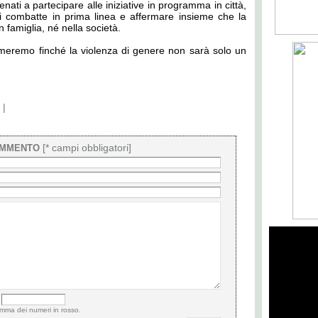
nati a partecipare alle iniziative in programma in città,
hi combatte in prima linea e affermare insieme che la
 famiglia, né nella società.
rmeremo finché la violenza di genere non sarà solo un
|
[* campi obbligatori]
OMMENTO
somma dei numeri in rosso.