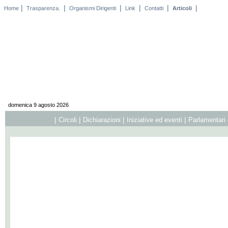
|
|
|
|
|
|
Home
Trasparenza.
Organismi Dirigenti
Link
Contatti
Articoli
domenica 9 agosto 2026
|
|
|
|
Circoli
Dichiarazioni
Iniziative ed eventi
Parlamentari 