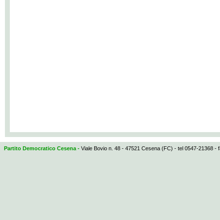
Partito Democratico Cesena -
Viale Bovio n. 48 - 47521 Cesena (FC) - tel 0547-21368 - 