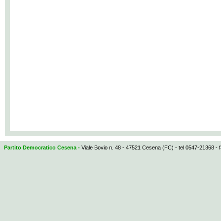
Partito Democratico Cesena -
Viale Bovio n. 48 - 47521 Cesena (FC) - tel 0547-21368 - 