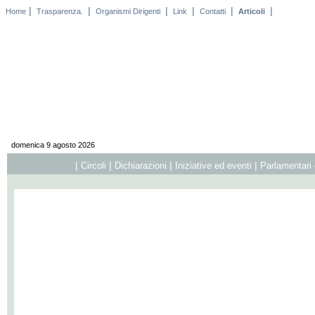
|
|
|
|
|
|
Home
Trasparenza.
Organismi Dirigenti
Link
Contatti
Articoli
domenica 9 agosto 2026
|
|
|
|
Circoli
Dichiarazioni
Iniziative ed eventi
Parlamentari 